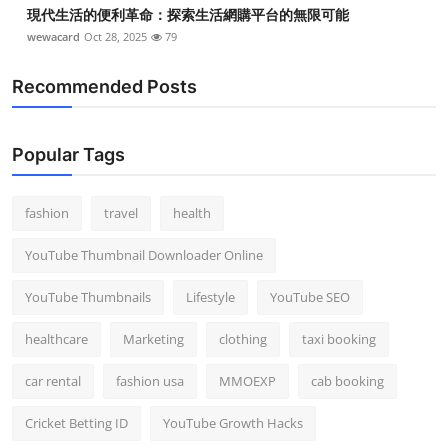
現代生活的便利革命：探索生活網購平台的無限可能
wewacard
Oct 28, 2025
79
Recommended Posts
Popular Tags
fashion
travel
health
YouTube Thumbnail Downloader Online
YouTube Thumbnails
Lifestyle
YouTube SEO
healthcare
Marketing
clothing
taxi booking
car rental
fashion usa
MMOEXP
cab booking
Cricket Betting ID
YouTube Growth Hacks