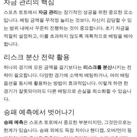
자금 관리의 핵심
Top 10
스포츠 토토에서
자금 관리
는 장기적인 성공을 위한 중요한 요소
How To
입니다. 베팅 금액을 무작정 늘리는 것보다, 자신이 감당할 수 있
는 범위 내에서 꾸준히 진행하는 것이 중요합니다. 초기 자금을
Support Number
적절히 설정하고, 이를 초과하지 않도록 계획적으로 베팅을 해야
합니다.
리스크 분산 전략 활용
하나의 경기에 모든 금액을 걸기보다는
리스크를 분산
시키는 전
략이 필요합니다. 다양한 경기에 소액씩 배팅하거나, 여러 배팅
옵션을 동시에 활용하는 방법이 효과적입니다. 이렇게 하면 한
경기가 잘못되더라도 다른 배팅으로 손실을 최소화할 수 있습니
다.
승패 예측에서 벗어나기
승패 예측
은 스포츠 토토에서 중요한 부분이지만, 그것만으로는
한계가 있습니다. 승패 외에도 득점 차이나 핸디캡, 오버/언더 등