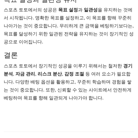
스포츠 토토에서의 성공은
목표 설정
과
일관성
을 유지하는 것에
서 시작됩니다. 명확한 목표를 설정하고, 이 목표를 향해 꾸준히
나아가는 것이 중요합니다. 무리하게 큰 금액을 베팅하기보다는,
목표를 달성하기 위한 일관된 전략을 유지하는 것이 장기적인 성
공으로 이어집니다.
결론
스포츠 토토에서 장기적인 성공을 이루기 위해서는 철저한
경기
분석
,
자금 관리
,
리스크 분산
,
감정 조절
등 여러 요소가 필요합
니다. 다양한 배팅 옵션을 활용하고, 꾸준히 학습하며 경험을 쌓
는 것이 중요합니다. 또한, 신뢰할 수 있는 사이트에서 안전하게
베팅하며 목표를 향해 일관되게 나아가야 합니다.