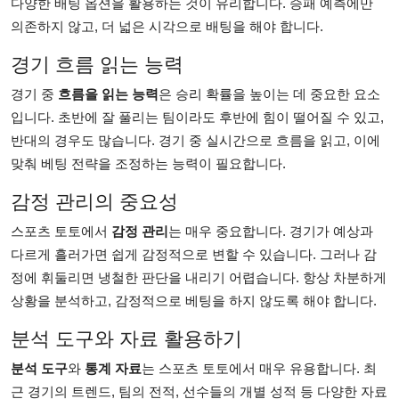
다양한 배팅 옵션을 활용하는 것이 유리합니다. 승패 예측에만
의존하지 않고, 더 넓은 시각으로 배팅을 해야 합니다.
경기 흐름 읽는 능력
경기 중
흐름을 읽는 능력
은 승리 확률을 높이는 데 중요한 요소
입니다. 초반에 잘 풀리는 팀이라도 후반에 힘이 떨어질 수 있고,
반대의 경우도 많습니다. 경기 중 실시간으로 흐름을 읽고, 이에
맞춰 베팅 전략을 조정하는 능력이 필요합니다.
감정 관리의 중요성
스포츠 토토에서
감정 관리
는 매우 중요합니다. 경기가 예상과
다르게 흘러가면 쉽게 감정적으로 변할 수 있습니다. 그러나 감
정에 휘둘리면 냉철한 판단을 내리기 어렵습니다. 항상 차분하게
상황을 분석하고, 감정적으로 베팅을 하지 않도록 해야 합니다.
분석 도구와 자료 활용하기
분석 도구
와
통계 자료
는 스포츠 토토에서 매우 유용합니다. 최
근 경기의 트렌드, 팀의 전적, 선수들의 개별 성적 등 다양한 자료