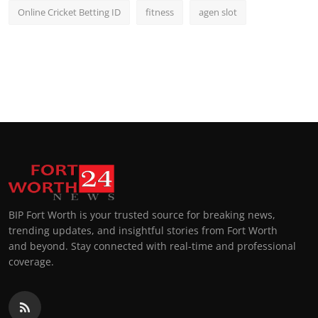
Online Cricket Betting ID
fitness
agen slot
BIP Fort Worth is your trusted source for breaking news,
trending updates, and insightful stories from Fort Worth
and beyond. Stay connected with real-time and professional
coverage.