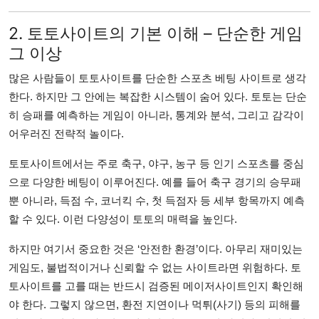
2. 토토사이트의 기본 이해 – 단순한 게임
그 이상
많은 사람들이
토토사이트
를 단순한 스포츠 베팅 사이트로 생각
한다. 하지만 그 안에는 복잡한 시스템이 숨어 있다. 토토는 단순
히 승패를 예측하는 게임이 아니라, 통계와 분석, 그리고 감각이
어우러진 전략적 놀이다.
토토사이트에서는 주로 축구, 야구, 농구 등 인기 스포츠를 중심
으로 다양한 베팅이 이루어진다. 예를 들어 축구 경기의 승무패
뿐 아니라, 득점 수, 코너킥 수, 첫 득점자 등 세부 항목까지 예측
할 수 있다. 이런 다양성이 토토의 매력을 높인다.
하지만 여기서 중요한 것은 ‘안전한 환경’이다. 아무리 재미있는
게임도, 불법적이거나 신뢰할 수 없는 사이트라면 위험하다. 토
토사이트를 고를 때는 반드시
검증된 메이저사이트
인지 확인해
야 한다. 그렇지 않으면, 환전 지연이나 먹튀(사기) 등의 피해를