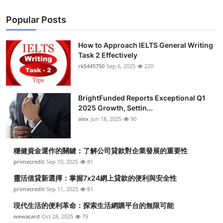
Popular Posts
How to Approach IELTS General Writing
Task 2 Effectively
rk5445750
Sep 6, 2025
220
BrightFunded Reports Exceptional Q1
2025 Growth, Settin...
alex
Jun 18, 2025
90
穩健資金運作的關鍵：了解公司貸款對企業發展的重要性
primecredit
Sep 10, 2025
81
靈活借貸新選擇：掌握7x24網上貸款的便利與安全性
primecredit
Sep 11, 2025
81
現代生活的便利革命：探索生活網購平台的無限可能
wewacard
Oct 28, 2025
79