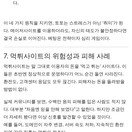
다.
이 네 가지 원칙을 지키면, 토토는 스트레스가 아닌 ‘취미’가 된
다. 메이저사이트를 이용하더라도, 자신의 태도가 불안정하다면
결국 손실로 이어진다. 베팅은 전략이자 심리 게임이다.
7. 먹튀사이트의 위험성과 피해 사례
먹튀사이트는 말 그대로 이용자의 돈을 ‘먹고 튀는’ 사이트다. 이
들은 초반엔 정상적으로 운영하다가 어느 순간 돌연 사라진다.
환전도, 고객센터 응답도 모두 끊긴다. 피해자는 돈을 돌려받을
방법이 없다.
실제 커뮤니티를 보면, 수백만 원의 피해를 입은 사람도 적지 않
다. 대부분 “처음엔 믿을 만해 보였다”고 말한다. 하지만 조금만
더 자세히 봤다면 이상 신호를 발견할 수 있었을 것이다.
예를 들어,
도메인이 자주 변경
,
서버 속도 저하
,
지속적인 환전