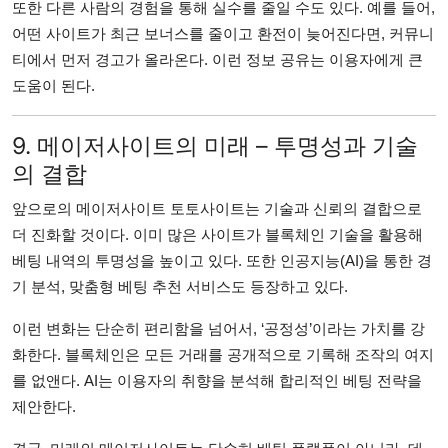
또한 다른 사람의 경험을 통해 실수를 줄일 수도 있다. 예를 들어,
어떤 사이트가 최근 보너스를 줄이고 환전이 늦어진다면, 커뮤니
티에서 먼저 경고가 올라온다. 이런 정보 공유는 이용자에게 큰
도움이 된다.
9. 메이저사이트의 미래 – 투명성과 기술
의 결합
앞으로의
메이저사이트 토토사이트
는 기술과 신뢰의 결합으로
더 진화할 것이다. 이미 많은 사이트가 블록체인 기술을 활용해
베팅 내역의 투명성을 높이고 있다. 또한 인공지능(AI)을 통한 경
기 분석, 맞춤형 베팅 추천 서비스도 등장하고 있다.
이런 변화는 단순히 편리함을 넘어서, ‘공정성’이라는 가치를 강
화한다. 블록체인은 모든 거래를 공개적으로 기록해 조작의 여지
를 없앤다. AI는 이용자의 취향을 분석해 합리적인 베팅 전략을
제안한다.