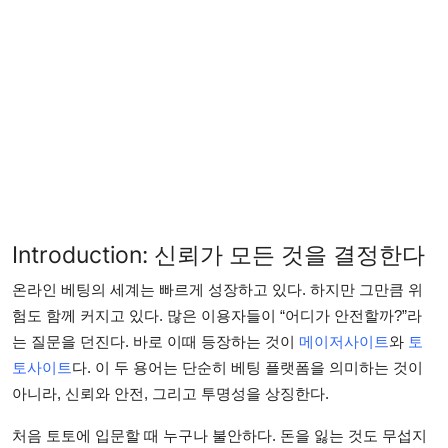
Submit Press Release
Guest Posting
Crypto
Advertise with US
Business
Introduction: 신뢰가 모든 것을 결정한다
Finance
온라인 베팅의 세계는 빠르게 성장하고 있다. 하지만 그만큼 위
험도 함께 커지고 있다. 많은 이용자들이 “어디가 안전할까?”라
Tech
는 질문을 던진다. 바로 이때 등장하는 것이
메이저사이트
와
토
Real Estate
토사이트
다. 이 두 용어는 단순히 베팅 플랫폼을 의미하는 것이
아니라, 신뢰와 안전, 그리고 투명성을 상징한다.
General
처음 토토에 입문할 때 누구나 불안하다. 돈을 잃는 것도 무섭지