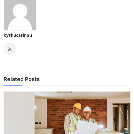
kyshucasinou
Related Posts