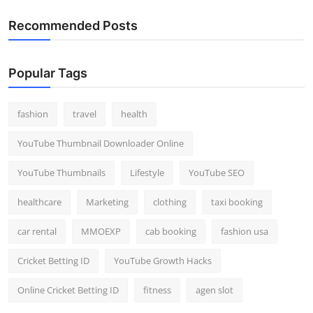
Recommended Posts
Popular Tags
fashion
travel
health
YouTube Thumbnail Downloader Online
YouTube Thumbnails
Lifestyle
YouTube SEO
healthcare
Marketing
clothing
taxi booking
car rental
MMOEXP
cab booking
fashion usa
Cricket Betting ID
YouTube Growth Hacks
Online Cricket Betting ID
fitness
agen slot