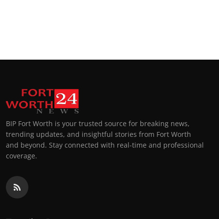
BIP Fort Worth is your trusted source for breaking news,
trending updates, and insightful stories from Fort Worth
and beyond. Stay connected with real-time and professional
coverage.