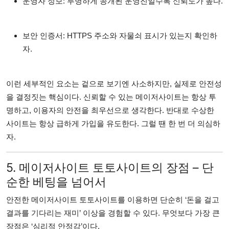
운영자 정보
: 투명하게 공개된 운영진일수록 신뢰도가 높다.
보안 인증서
: HTTPS 주소와 자물쇠 표시가 있는지 확인하
자.
이런 세부적인 요소는 겉으로 보기엔 사소하지만, 실제로 안전성
을 결정짓는 핵심이다. 신뢰할 수 있는 메이저사이트는 항상 투
명하고, 이용자의 안전을 최우선으로 생각한다. 반대로 수상한
사이트는 항상 급하게 가입을 유도한다. 그럴 땐 한 번 더 의심하
자.
5. 메이저사이트 토토사이트의 장점 – 단
순한 베팅을 넘어서
안전한
메이저사이트 토토사이트
를 이용하면 단순히 ‘돈을 걸고
결과를 기다리는 재미’ 이상을 경험할 수 있다. 무엇보다 가장 큰
장점은 ‘심리적 안정감’이다.