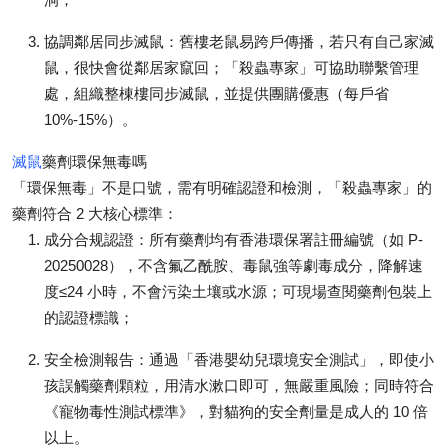
協調鄰居同步滅鼠
：舊樓老鼠易跨戶傳播，若只有自己家滅
鼠，很快會從鄰居家竄回；「殺蟲專家」可協助聯繫管理
處，組織整棟樓同步滅鼠，並提供團購優惠（每戶省
10%-15%）。
滅鼠
藥劑環保無毒嗎
「環保無毒」不是口號，需有明確認證和檢測，「殺蟲專家」的
藥劑符合 2 大核心標準：
成分合规認證
：所有藥劑均有香港環保署註冊編號（如 P-
20250028），不含氟乙酰胺、毒鼠強等劇毒成分，降解速
度≤24 小時，不會污染土壤或水源；可現場查閱藥劑包裝上
的認證標識；
安全檢測報告
：通過「香港嬰幼兒環境安全測試」，即使小
孩誤觸藥劑顆粒，用清水漱口即可，無嚴重風險；同時符合
《寵物毒性測試標準》，對貓狗的安全劑量是成人的 10 倍
以上。