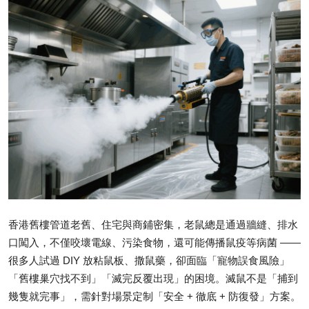
Submit Press Release
Guest Posting
Crypto
Advertise with US
Business
Finance
Tech
香港舊樓管道老舊、住宅與商鋪密集，老鼠總是通過牆縫、排水
口闖入，不僅咬壞電線、污染食物，還可能傳播鼠疫等病菌 ——
Real Estate
很多人試過 DIY 放粘鼠板、撒鼠藥，卻面臨「寵物誤食風險」
「舊樓巢穴找不到」「滅完反覆出現」的困境。
滅鼠
不是「捕到
General
幾隻就完事」，需針對場景定制「安全 + 徹底 + 防復發」方案。