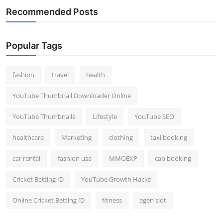
Recommended Posts
Popular Tags
fashion
travel
health
YouTube Thumbnail Downloader Online
YouTube Thumbnails
Lifestyle
YouTube SEO
healthcare
Marketing
clothing
taxi booking
car rental
fashion usa
MMOEXP
cab booking
Cricket Betting ID
YouTube Growth Hacks
Online Cricket Betting ID
fitness
agen slot