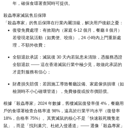
年，確保食環署查閱時可提供。
殺蟲專家滅鼠售后保障
「殺蟲專家」的售后保障在行業內屬頂級，解決用戶後顧之憂：
復發免費處理
：有效期內（家庭 6-12 個月，餐廳 8 個月）
若發現老鼠活動（如糞便、咬痕），24 小時內上門重新處
理，不額外收費；
全額退款承諾
：滅鼠後 30 天內若鼠患未清除，憑服務憑證
全額退款 —— 這在香港滅鼠行業中極少見，敢做此承諾的
才是對服務有信心；
財產損失賠償
：若因施工導致餐廳設備、家庭傢俱損壞（如
檢測時不小心碰壞管道），免費修復或按市價賠償。
根據「殺蟲專家」2024 年數據，舊樓滅鼠復發率僅 4%，餐廳用
戶的食環署檢查合格率達 98%，遠高於行業平均水平（復發率
18%，合格率 75%）。其實滅鼠的核心不是「快速殺死幾隻老
鼠」，而是「找到巢穴、杜絕入侵通道」—— 選像「殺蟲專家」