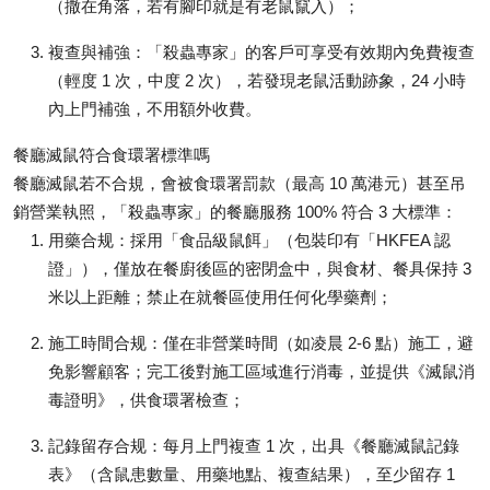
（撒在角落，若有腳印就是有老鼠竄入）；
複查與補強
：「殺蟲專家」的客戶可享受有效期內免費複查
（輕度 1 次，中度 2 次），若發現老鼠活動跡象，24 小時
內上門補強，不用額外收費。
餐廳滅鼠符合食環署標準嗎
餐廳滅鼠若不合規，會被食環署罰款（最高 10 萬港元）甚至吊
銷營業執照，「殺蟲專家」的餐廳服務 100% 符合 3 大標準：
用藥合规
：採用「食品級鼠餌」（包裝印有「HKFEA 認
證」），僅放在餐廚後區的密閉盒中，與食材、餐具保持 3
米以上距離；禁止在就餐區使用任何化學藥劑；
施工時間合规
：僅在非營業時間（如凌晨 2-6 點）施工，避
免影響顧客；完工後對施工區域進行消毒，並提供《滅鼠消
毒證明》，供食環署檢查；
記錄留存合规
：每月上門複查 1 次，出具《餐廳滅鼠記錄
表》（含鼠患數量、用藥地點、複查結果），至少留存 1