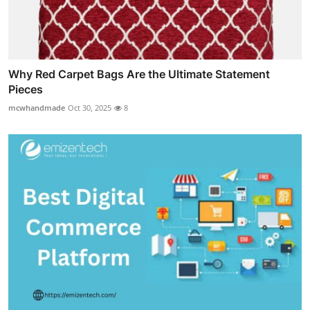
Why Red Carpet Bags Are the Ultimate Statement
Pieces
mcwhandmade
Oct 30, 2025
8