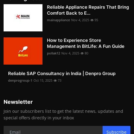
Reliable Appliance Repairs That Bring
Comfort Back to E...
mainappliance
Nov 4, 2025
95
How to Experience Store
Management in BitLife: A Fun Guide
pollak12
Nov 4, 2025
80
Reliable SAP Consultancy in India | Denpro Group
denprogroup-1
Oct 15, 2025
73
Newsletter
Join our subscribers list to get the latest news, updates and
special offers directly in your inbox
Subscribe