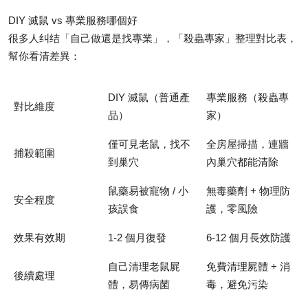
DIY 滅鼠 vs 專業服務哪個好
很多人纠结「自己做還是找專業」，「殺蟲專家」整理對比表，
幫你看清差異：
DIY 滅鼠（普通產
專業服務（殺蟲專
對比維度
品）
家）
僅可見老鼠，找不
全房屋掃描，連牆
捕殺範圍
到巢穴
內巢穴都能清除
鼠藥易被寵物 / 小
無毒藥劑 + 物理防
安全程度
孩誤食
護，零風險
效果有效期
1-2 個月復發
6-12 個月長效防護
自己清理老鼠屍
免費清理屍體 + 消
後續處理
體，易傳病菌
毒，避免污染