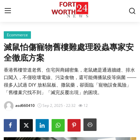
Ecommerce
Home
滅鼠怕傷寵物舊樓難處理殺蟲專家安
Press Release
全徹底方案
香港舊樓管道老舊、住宅與商鋪密集，老鼠總是通過牆縫、排水
Contact
口闖入，不僅咬壞電線、污染食物，還可能傳播鼠疫等病菌 ——
很多人試過 DIY 放粘鼠板、撒鼠藥，卻面臨「寵物誤食風險」
Privacy Policy
「舊樓巢穴找不到」「滅完反覆出現」的困境。
About
asd660410
Sep 2, 2025 - 22:32
12
News Network
Health