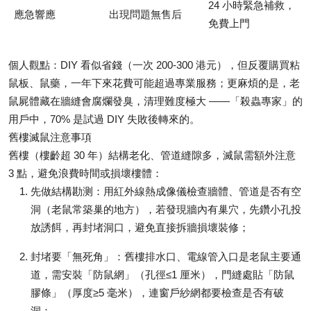
24 小時緊急補救，
應急響應
出現問題無售后
免費上門
個人觀點：DIY 看似省錢（一次 200-300 港元），但反覆購買粘
鼠板、鼠藥，一年下來花費可能超過專業服務；更麻煩的是，老
鼠屍體藏在牆縫會腐爛發臭，清理難度極大 ——「殺蟲專家」的
用戶中，70% 是試過 DIY 失敗後轉來的。
舊樓滅鼠注意事項
舊樓（樓齡超 30 年）結構老化、管道縫隙多，滅鼠需額外注意
3 點，避免浪費時間或損壞樓體：
先做結構勘测
：用紅外線熱成像儀檢查牆體、管道是否有空
洞（老鼠常築巢的地方），若發現牆內有巢穴，先鑽小孔投
放誘餌，再封堵洞口，避免直接拆牆損壞裝修；
封堵要「無死角」
：舊樓排水口、電線管入口是老鼠主要通
道，需安裝「防鼠網」（孔徑≤1 厘米），門縫處貼「防鼠
膠條」（厚度≥5 毫米），連窗戶紗網都要檢查是否有破
洞；