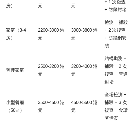
+ 1 次複查
房）
元
元
+ 防鼠封堵
檢測 + 捕殺
家庭（3-4
2200-3000 港
3000-3800 港
+ 2 次複查
房）
元
元
+ 防鼠網安
裝
結構勘测 +
2500-3200 港
3200-4000 港
捕殺 + 2 次
舊樓家庭
元
元
複查 + 管道
封堵
全場檢測 +
小型餐廳
3500-4500 港
4500-5500 港
捕殺 + 3 次
（50㎡）
元
元
複查 + 食環
署備案