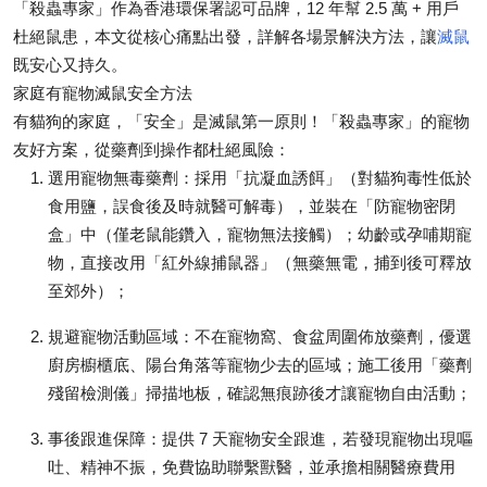
「殺蟲專家」作為香港環保署認可品牌，12 年幫 2.5 萬 + 用戶
Top 10
杜絕鼠患，本文從核心痛點出發，詳解各場景解決方法，讓
滅鼠
既安心又持久。
How To
家庭有寵物滅鼠安全方法
有貓狗的家庭，「安全」是滅鼠第一原則！「殺蟲專家」的寵物
Support Number
友好方案，從藥劑到操作都杜絕風險：
選用寵物無毒藥劑
：採用「抗凝血誘餌」（對貓狗毒性低於
食用鹽，誤食後及時就醫可解毒），並裝在「防寵物密閉
盒」中（僅老鼠能鑽入，寵物無法接觸）；幼齡或孕哺期寵
物，直接改用「紅外線捕鼠器」（無藥無電，捕到後可釋放
至郊外）；
規避寵物活動區域
：不在寵物窩、食盆周圍佈放藥劑，優選
廚房櫥櫃底、陽台角落等寵物少去的區域；施工後用「藥劑
殘留檢測儀」掃描地板，確認無痕跡後才讓寵物自由活動；
事後跟進保障
：提供 7 天寵物安全跟進，若發現寵物出現嘔
吐、精神不振，免費協助聯繫獸醫，並承擔相關醫療費用