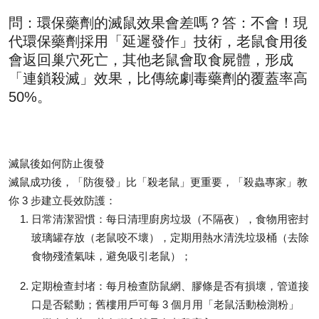
問：環保藥劑的滅鼠效果會差嗎？答：不會！現
代環保藥劑採用「延遲發作」技術，老鼠食用後
會返回巢穴死亡，其他老鼠會取食屍體，形成
「連鎖殺滅」效果，比傳統劇毒藥劑的覆蓋率高
50%。
滅鼠後如何防止復發
滅鼠成功後，「防復發」比「殺老鼠」更重要，「殺蟲專家」教
你 3 步建立長效防護：
日常清潔習慣
：每日清理廚房垃圾（不隔夜），食物用密封
玻璃罐存放（老鼠咬不壞），定期用熱水清洗垃圾桶（去除
食物殘渣氣味，避免吸引老鼠）；
定期檢查封堵
：每月檢查防鼠網、膠條是否有損壞，管道接
口是否鬆動；舊樓用戶可每 3 個月用「老鼠活動檢測粉」