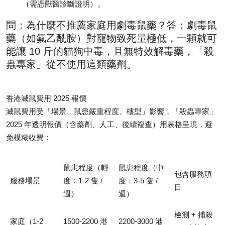
（需憑獸醫診斷證明）。
問：為什麼不推薦家庭用劇毒鼠藥？答：劇毒鼠
藥（如氟乙酰胺）對寵物致死量極低，一顆就可
能讓 10 斤的貓狗中毒，且無特效解毒藥，「殺
蟲專家」從不使用這類藥劑。
香港滅鼠費用 2025 報價
滅鼠費用受「場景、鼠患嚴重程度、樓型」影響，「殺蟲專家」
2025 年透明報價（含藥劑、人工、後續複查）用表格呈現，避
免模糊收費：
鼠患程度（輕
鼠患程度（中
包含服務項
服務場景
度：1-2 隻 /
度：3-5 隻 /
目
週）
週）
檢測 + 捕殺
家庭（1-2
1500-2200 港
2200-3000 港