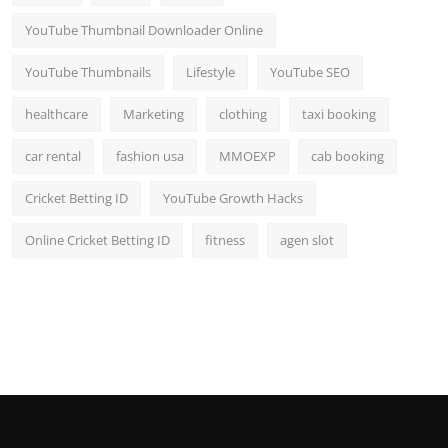
YouTube Thumbnail Downloader Online
YouTube Thumbnails
Lifestyle
YouTube SEO
healthcare
Marketing
clothing
taxi booking
car rental
fashion usa
MMOEXP
cab booking
Cricket Betting ID
YouTube Growth Hacks
Online Cricket Betting ID
fitness
agen slot