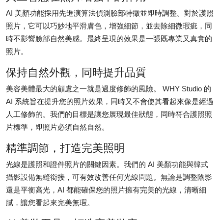
Submit Press Release
AI 美顏功能採用先進演算法偵測臉部特徵並即時調整。對於護照
照片，它可以巧妙地平滑膚色，增強細節，並去除細微瑕疵，同
Guest Posting
時不影響臉部自然美感。最終呈現的效果是一張既專業又真實的
照片。
Crypto
保持自然外觀，同時提升品質
Advertise with US
美容美體最大的顧慮之一就是過度修飾的風險。 WHY Studio 的
AI 系統旨在提升您的照片效果，同時又不會使其看起來像是經過
Business
人工修飾的。我們的目標是讓您展現最佳狀態，同時符合護照照
片標準，即照片必須自然自然。
Finance
精準調節，打造完美照明
Tech
光線是護照和證件照片的關鍵因素。我們的 AI 美顏功能與韓式
攝影設備無縫銜接，可有效改善任何光線問題。無論是調整陰影
Real Estate
還是平衡高光，AI 都能確保您的照片擁有完美的光線，清晰細
膩，讓您看起來完美無瑕。
General