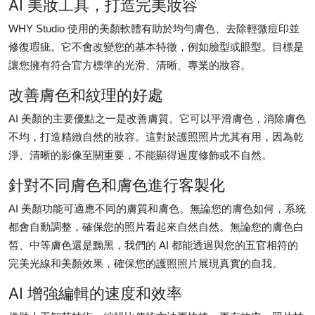
AI 美妝工具，打造完美妝容
Top 10
WHY Studio 使用的美顏軟體有助於均勻膚色、去除輕微痘印並
How To
修復瑕疵。它不會改變您的基本特徵，例如臉型或眼型。目標是
讓您擁有符合官方標準的光滑、清晰、專業的妝容。
Support Number
改善膚色和紋理的好處
AI 美顏的主要優點之一是改善膚質。它可以平滑膚色，消除膚色
不均，打造精緻自然的妝容。這對於護照照片尤其有用，因為乾
淨、清晰的影像至關重要，不能顯得過度修飾或不自然。
針對不同膚色和膚色進行客製化
AI 美顏功能可適應不同的膚質和膚色。無論您的膚色如何，系統
都會自動調整，確保您的照片看起來自然自然。無論您的膚色白
皙、中等膚色還是黝黑，我們的 AI 都能透過與您的五官相符的
完美光線和美顏效果，確保您的護照照片展現真實的自我。
AI 增強編輯的速度和效率