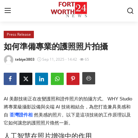
Press Release
Home
如何準備專業的護照照片拍攝
Press Release
tebiye3803
Sep 11, 2025 - 14:42
65
Contact
Privacy Policy
AI 美顏技術正在改變護照和證件照片的拍攝方式。 WHY Studio
About
將專業級攝影設備與尖端 AI 技術相結合，為您打造兼具美感和
自
荃灣證件相
然美感的照片。以下是這項技術的工作原理以及
News Network
它如何讓您的護照照片煥然一新。
Health
人工智慧在照片增強中的作用