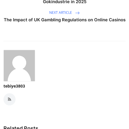
Gokindustrie in 2025
NEXT ARTICLE
The Impact of UK Gambling Regulations on Online Casinos
tebiye3803
Related Posts