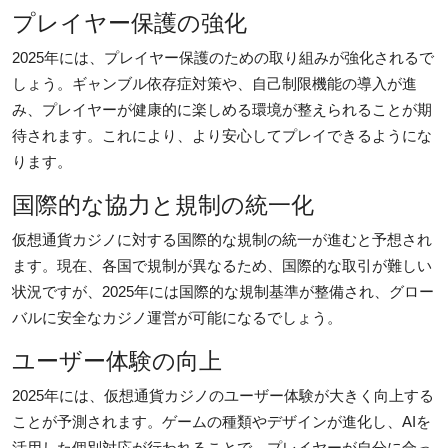
プレイヤー保護の強化
2025年には、プレイヤー保護のための取り組みが強化されるで
しょう。ギャンブル依存症対策や、自己制限機能の導入が進
み、プレイヤーが健康的に楽しめる環境が整えられることが期
待されます。これにより、より安心してプレイできるようにな
ります。
国際的な協力と規制の統一化
仮想通貨カジノに対する国際的な規制の統一が進むと予想され
ます。現在、各国で規制が異なるため、国際的な取引が難しい
状況ですが、2025年には国際的な規制基準が整備され、グロー
バルに安全なカジノ運営が可能になるでしょう。
ユーザー体験の向上
2025年には、仮想通貨カジノのユーザー体験が大きく向上する
ことが予測されます。ゲームの種類やデザインが進化し、AIを
活用した個別対応が行われることで、プレイヤーが自分に合っ