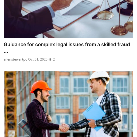
Guidance for complex legal issues from a skilled fraud
...
allenstewartpc
Oct 31, 2025
2