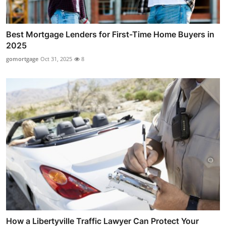
Best Mortgage Lenders for First-Time Home Buyers in
2025
gomortgage
Oct 31, 2025
8
How a Libertyville Traffic Lawyer Can Protect Your