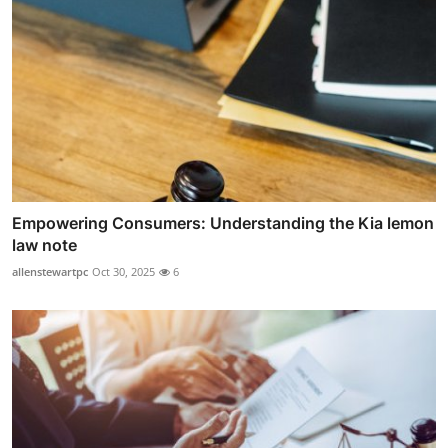
Empowering Consumers: Understanding the Kia lemon
law note
allenstewartpc
Oct 30, 2025
6