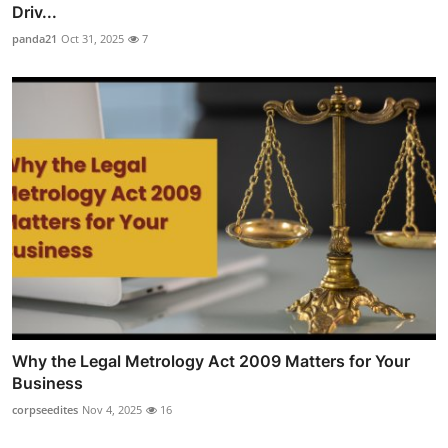
Driv...
panda21
Oct 31, 2025
7
Why the Legal Metrology Act 2009 Matters for Your
Business
corpseedites
Nov 4, 2025
16