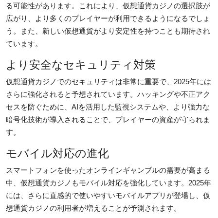
る可能性があります。これにより、仮想通貨カジノの選択肢が
広がり、より多くのプレイヤーが利用できるようになるでしょ
う。また、新しい仮想通貨がより安定性を持つことも期待され
ています。
より安全なセキュリティ対策
仮想通貨カジノでのセキュリティは非常に重要で、2025年には
さらに強化されると予想されています。ハッキングや不正アク
セスを防ぐために、AIを活用した監視システムや、より強力な
暗号化技術が導入されることで、プレイヤーの資産が守られま
す。
モバイル対応の進化
スマートフォンを使ったオンラインギャンブルの需要が高まる
中、仮想通貨カジノもモバイル対応を強化しています。2025年
には、さらに直感的で使いやすいモバイルアプリが登場し、仮
想通貨カジノの利用者が増えることが予測されます。