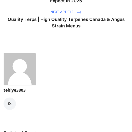
Expect in 2025
NEXT ARTICLE
Quality Terps | High Quality Terpenes Canada & Angus
Strain Menus
tebiye3803