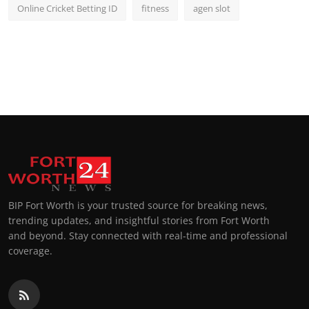
Online Cricket Betting ID
fitness
agen slot
BIP Fort Worth is your trusted source for breaking news,
trending updates, and insightful stories from Fort Worth
and beyond. Stay connected with real-time and professional
coverage.