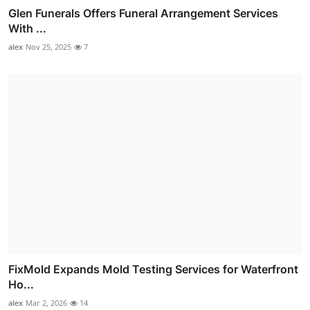
Glen Funerals Offers Funeral Arrangement Services
With ...
alex
Nov 25, 2025
7
FixMold Expands Mold Testing Services for Waterfront
Ho...
alex
Mar 2, 2026
14