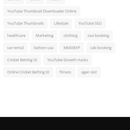
YouTube Thumbnail Downloader Online
YouTube Thumbnails
Lifestyle
YouTube SEO
healthcare
Marketing
clothing
taxi booking
car rental
fashion usa
MMOEXP
cab booking
Cricket Betting ID
YouTube Growth Hacks
Online Cricket Betting ID
fitness
agen slot