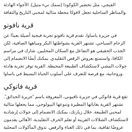
الفيجي، مثل تحضير الكوكودا (سمك نيء متبل). الأجواء الهادئة
والمناظر الساحلية تجعل لافوكا محطة مثالية لمحبي التاريخ والثقافة.
قرية نافوتو
في جزيرة ياساوا، تقدم قرية نافوتو تجربة فيجية أصيلة بعيدًا عن
الزحام السياحي. تشتهر القرية بشواطئها البكر ومياهها الصافية، لكن
الجذب الحقيقي هو التفاعل مع السكان المحليين. شارك في مراسم
الكافا، واستمتع بعروض الرقص التقليدي. يمكنك أيضًا الانضمام إلى
جولات المشي لاستكشاف الطبيعة المحيطة. القرية توفر تجربة هادئة
وروحانية، مع فرصة للتعرف على أسلوب الحياة البسيط في ياساوا.
قرية فاتوكي
تقع قرية فاتوكي في جزيرة تافيوني، المعروفة باسم "جزيرة الحدائق".
تشتهر القرية بغاباتها المطيرة وتنوعها البيولوجي، مما يجعلها مثالية
لمحبي الطبيعة. خلال زيارتك، يمكنك الانضمام إلى جولات إرشادية
لاستكشاف الشلالات القريبة أو تعلم الحرف التقليدية. الأهالي يقدمون
عروضًا ثقافية، بما في ذلك الغناء والرقص. تذوق المأكولات المحلية