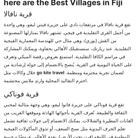
here are the Best Villages in Fiji
Top 10
قرية نافالا
How To
تقع قرية نافالا في مرتفعات نادي على جزيرة فيتي ليفو، وهي واحدة
من أجمل القرى التقليدية في فيجي. تشتهر نافالا بمنازلها المصنوعة
Support Number
من القش (بوري)، وهي مثال حي للهندسة المعمارية الفيجية
التقليدية. عند زيارتك، ستستقبلك الأهالي بحفاوة، ويمكنك المشاركة
في مراسم الكافا التقليدية. استمتع بعروض رقصة الميكي وتعرف
على الحياة اليومية في القرية. يُنصح بالانضمام إلى جولة إرشادية من
لضمان تجربة محترمة ومنظمة.
go kite travel
خلال وكالات مثل
احترم التقاليد المحلية وارتدِ ملابس محتشمة.
قرية فوناكي
تقع قرية فوناكي على جزيرة فانوا ليفو، وهي وجهة مثالية لمحبي
الثقافة والطبيعة. تُعرف القرية بأجوائها الهادئة وموقعها القريب من
الغابات المطيرة والشلالات. يمكنك الانضمام إلى جولات ثقافية تشمل
تعلم الحرف اليدوية مثل نسج السعف، أو تذوق المأكولات الفيجية
المطهية في اللوفو (فرن تحت الأرض). يقدم الأهالي عروضًا ترحيبية