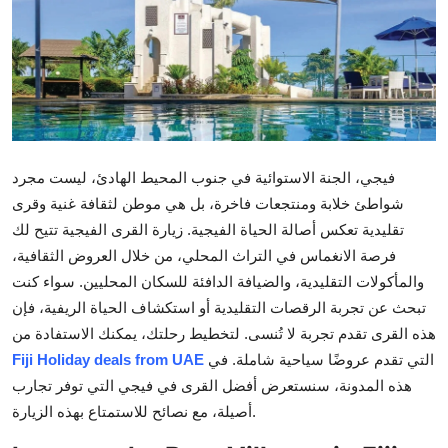
Submit Press Release
Guest Posting
Crypto
Advertise with US
فيجي، الجنة الاستوائية في جنوب المحيط الهادئ، ليست مجرد
شواطئ خلابة ومنتجعات فاخرة، بل هي موطن لثقافة غنية وقرى
Business
تقليدية تعكس أصالة الحياة الفيجية. زيارة القرى الفيجية تتيح لك
فرصة الانغماس في التراث المحلي، من خلال العروض الثقافية،
Finance
والمأكولات التقليدية، والضيافة الدافئة للسكان المحليين. سواء كنت
تبحث عن تجربة الرقصات التقليدية أو استكشاف الحياة الريفية، فإن
Tech
هذه القرى تقدم تجربة لا تُنسى. لتخطيط رحلتك، يمكنك الاستفادة من
التي تقدم عروضًا سياحية شاملة. في
Fiji Holiday deals from UAE
Real Estate
هذه المدونة، سنستعرض أفضل القرى في فيجي التي توفر تجارب
أصيلة، مع نصائح للاستمتاع بهذه الزيارة.
General