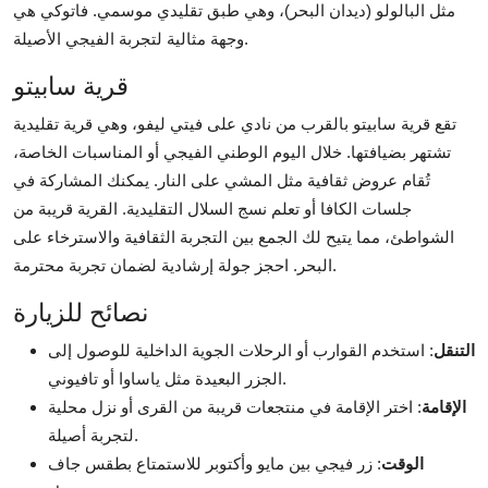
مثل البالولو (ديدان البحر)، وهي طبق تقليدي موسمي. فاتوكي هي
وجهة مثالية لتجربة الفيجي الأصيلة.
قرية سابيتو
تقع قرية سابيتو بالقرب من نادي على فيتي ليفو، وهي قرية تقليدية
تشتهر بضيافتها. خلال اليوم الوطني الفيجي أو المناسبات الخاصة،
تُقام عروض ثقافية مثل المشي على النار. يمكنك المشاركة في
جلسات الكافا أو تعلم نسج السلال التقليدية. القرية قريبة من
الشواطئ، مما يتيح لك الجمع بين التجربة الثقافية والاسترخاء على
البحر. احجز جولة إرشادية لضمان تجربة محترمة.
نصائح للزيارة
التنقل
: استخدم القوارب أو الرحلات الجوية الداخلية للوصول إلى
الجزر البعيدة مثل ياساوا أو تافيوني.
الإقامة
: اختر الإقامة في منتجعات قريبة من القرى أو نزل محلية
لتجربة أصيلة.
الوقت
: زر فيجي بين مايو وأكتوبر للاستمتاع بطقس جاف