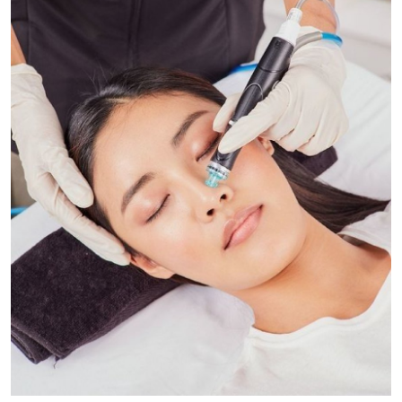
Submit Press Release
Guest Posting
Crypto
Advertise with US
Business
Finance
Tech
Real Estate
General