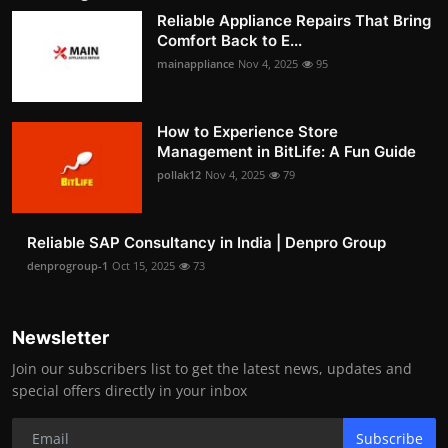
Reliable Appliance Repairs That Bring
Comfort Back to E...
mainappliance
Nov 4, 2025
95
How to Experience Store
Management in BitLife: A Fun Guide
pollak12
Nov 4, 2025
79
Reliable SAP Consultancy in India | Denpro Group
denprogroup-1
Oct 15, 2025
73
Newsletter
Join our subscribers list to get the latest news, updates and
special offers directly in your inbox
Subscribe