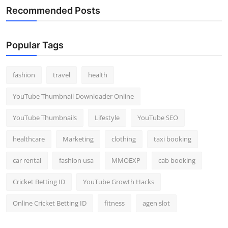
Recommended Posts
Popular Tags
fashion
travel
health
YouTube Thumbnail Downloader Online
YouTube Thumbnails
Lifestyle
YouTube SEO
healthcare
Marketing
clothing
taxi booking
car rental
fashion usa
MMOEXP
cab booking
Cricket Betting ID
YouTube Growth Hacks
Online Cricket Betting ID
fitness
agen slot