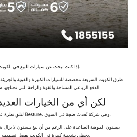
إذا كنت تبحث عن سيارات للبيع في الكويت، وخاصة سيارات الدفع الرباعي، فقد جئت إلى الموقع الصحيح.
طرق الكويت السريعة مخصصة للسيارات الكبيرة والقوية والجريئة، 
الدفع الرباعي المساحة والقوة والراحة التي تحتاجها سواء كنت تقود في زحام المدينة أو تذهب في رحلة إلى الصحراء.
لكن أي من الخيارات العديد
لنلقِ نظرة على أفضل سيارات الدفع الرباعي في الكويت لعام 2025 بدءًا من Bestune، وهي شركة تُحدث ضجة في السوق.
بيستون الموهبة الصاعدة على الرغم من أن بيغ بيستون لا يزال شاب
يحظى بشعبية كبيرة في الكويت بفضل تصميمه الرائع وميزاته المبتكرة وتجربة القيادة السلسة بشكل غير متوقع.