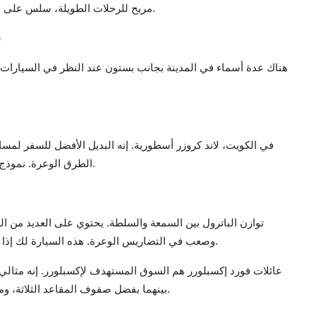
مريح للرحلات الطويلة، سلس على الطرق السريعة، ويأتي بمستويات تجهيز تضيف لمسة من الأناقة.
س
هناك عدة أسماء في المدينة بجانب بستون عند النظر في السيارات ا
في الكويت، لاند كروزر أسطورية. إنه البديل الأفضل للسفر لم
الطرق الوعرة. نموذج 2025 أكثر راحة وتحسينًا تكنولوجيًا مما يجعله أكثر تطورًا ومتانة.
توازن الباترول بين السمعة والسلطة. يحتوي على العديد من 
وصعب في التضاريس الوعرة. هذه السيارة لك إذا كنت تريد واحدة مريحة في المدينة كما هي على الكثبان الرملية.
عائلات فورد إكسبلورر هم السوق المستهدف لإكسبلورر. إنه مثالي
بينهما بفضل صفوف المقاعد الثلاثة، وميزات الأمان الذكية، ونظام المعلومات والترفيه سهل الاستخدام.