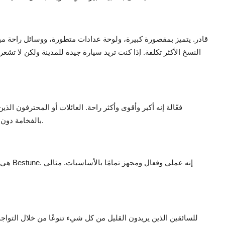
النسخ الأكثر تكلفة. إذا كنت تريد سيارة جيدة للمدينة ولكن لا تشعر
بالفخامة دون المبالغة سيعشقون داخله الجذاب وحضوره القوي على الطريق.