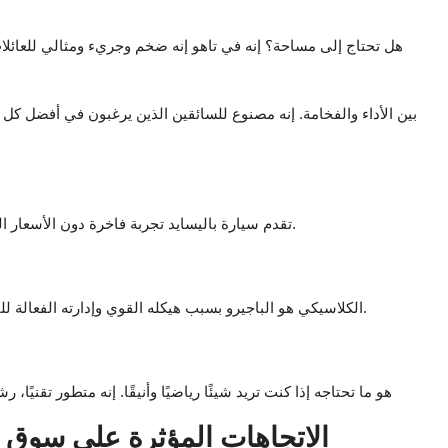
هل تحتاج إلى مساحة؟ إنه في تاهو إنه ضخم وجريء ومثالي للعائلا
تقدم سيارة باليسايد تجربة فاخرة دون الأسعار الباهظة. إنه حل مثالي للعائلات لأنه أنيق ومريح ومليء بالوظائف.
الكلاسيكي هو الباجيرو بسبب هيكله القوي وإدارته الفعالة للتضاريس الوعرة، لا يزال يحظى بشعبية بين المغامرين الكويتيين.
X3 هو ما تحتاجه إذا كنت تريد شيئًا رياضيًا وأنيقًا. إنه متطور تقن
الاتجاهات المؤثرة على سوق 