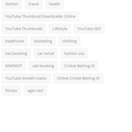
fashion
travel
health
YouTube Thumbnail Downloader Online
YouTube Thumbnails
Lifestyle
YouTube SEO
healthcare
Marketing
clothing
taxi booking
car rental
fashion usa
MMOEXP
cab booking
Cricket Betting ID
YouTube Growth Hacks
Online Cricket Betting ID
fitness
agen slot