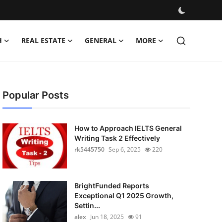
H
REAL ESTATE
GENERAL
MORE
Popular Posts
How to Approach IELTS General
Writing Task 2 Effectively
rk5445750
Sep 6, 2025
220
BrightFunded Reports
Exceptional Q1 2025 Growth,
Settin...
alex
Jun 18, 2025
91