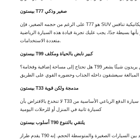
بيستون T77 صغير وذكي
على الرغم من حجمه الصغير، فإن T77 هو SUV قادر. يتميز بمقصورة كبيرة، ولوحة عدادات متطورة، ووسائل راحة ميكانيكية تنافس
 بأنها بسيطة جدًا، يجب عليك تجربة قيادة هذه السيارة الرياضية
متعددة الاستخدامات.
بيستون T99 كبير نابض بالحياة ومكلف
هل تحتاج إلى مساحة إضافية وفخامة؟ T99 فعّالة إنه أكبر وأقوى وأكثر راحة. العائلات أو المحترفون الذين يريدون شيئًا يشعر
بيستون T33 مدمجة ولكن قوية
لا تنخدع بالافتراض بأن T33 هي سيارة الدفع الرباعي الأساسية من Bestune. إنه عملي وفعال ومجهز تمامًا بالأساسيات. مثالي
كسيارة ثانية في المنزل أو للرحلات اليومية
أسلوب بيستون T90 يلتقي بالتنوع
يقدم طراز T90 للسائقين الذين يريدون القليل من كل شيء تنوعًا من خلال التواجد بين السيارات الصغيرة والمتوسطة الحجم. إنه