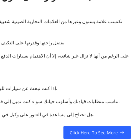
تكتسب علامة بستون وغيرها من العلامات التجارية الصينية شعبية م
بفضل راحتها وقدرتها على التكيف، تظل سيارات الدفع الرباعي الأكثر طلبًا بين السائقين الكويتيين.
على الرغم من أنها لا تزال غير شائعة، إلا أن الاهتمام بسيارات الدفع
عام 2025 هو عام رائع لشراء سيارة في الكويت، خاصةً SUV إذا كنت تبحث عن سيارات للبيع.
هناك سيارة SUV تناسب متطلبات قيادتك وأسلوب حياتك سواء كنت تميل إلى فخامة لكزس أو ابتكار بستون أو موثوقية تويوتا.
هل تحتاج إلى مساعدة في العثور على وكيل في منطقتك أو مقارنة الطرازات؟ أخبرني وسأساعدك في ذلك أيضًا.
Click Here To See More