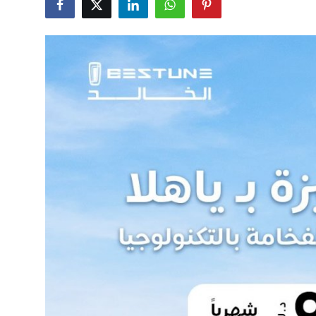
Health
Guest Posting
Advertise with US
Crypto
Business
Finance
Tech
Real Estate
General