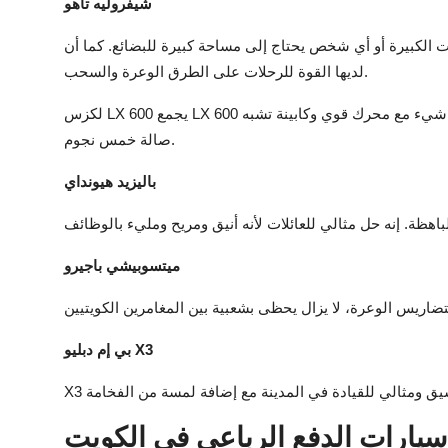
شيفروليه تاهو
ت الكبيرة أو أي شخص يحتاج إلى مساحة كبيرة للبضائع. كما أن
لديها القوة للرحلات على الطرق الوعرة والسحب.
لكزس LX 600 يجمع LX 600 بين الأداء والفخامة. إنه مصنوع للسائقين الذين يرغبون في أفضل كل شيء مع محرك قوي وكابينة تشبه
صالة خمس نجوم.
باليزيد هيونداي
ميتسوبيشي باجيرو
بي إم دبليو X3
يًا، رشيق ومثالي للقيادة في المدينة مع إضافة لمسة من الفخامة
سيارات الدفع الرباعي في الكويت