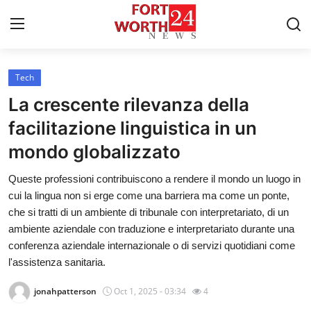
Tech
Home
La crescente rilevanza della
Press Release
facilitazione linguistica in un
mondo globalizzato
Contact
Queste professioni contribuiscono a rendere il mondo un luogo in
Privacy Policy
cui la lingua non si erge come una barriera ma come un ponte,
che si tratti di un ambiente di tribunale con interpretariato, di un
About
ambiente aziendale con traduzione e interpretariato durante una
conferenza aziendale internazionale o di servizi quotidiani come
News Network
l'assistenza sanitaria.
jonahpatterson
Oct 1, 2025 - 03:34
4
Health