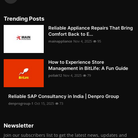
Trending Posts
Reliable Appliance Repairs That Bring
Comfort Back to E...
mainappliance
Nov 4, 2025
95
How to Experience Store
Management in BitLife: A Fun Guide
pollak12
Nov 4, 2025
79
Reliable SAP Consultancy in India | Denpro Group
denprogroup-1
Oct 15, 2025
73
Newsletter
Join our subscribers list to get the latest news, updates and