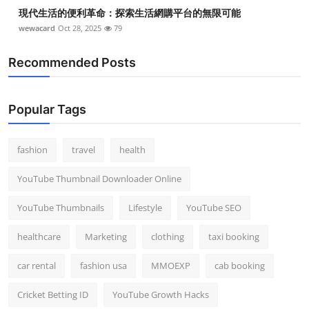
現代生活的便利革命：探索生活網購平台的無限可能
wewacard
Oct 28, 2025
79
Recommended Posts
Popular Tags
fashion
travel
health
YouTube Thumbnail Downloader Online
YouTube Thumbnails
Lifestyle
YouTube SEO
healthcare
Marketing
clothing
taxi booking
car rental
fashion usa
MMOEXP
cab booking
Cricket Betting ID
YouTube Growth Hacks