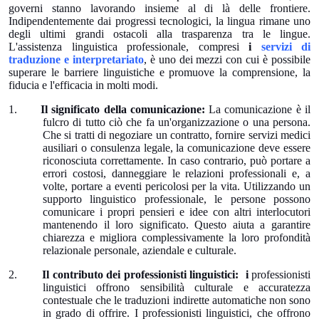
governi stanno lavorando insieme al di là delle frontiere.
Top 10
Indipendentemente dai progressi tecnologici, la lingua rimane uno
degli ultimi grandi ostacoli alla trasparenza tra le lingue.
How To
L'assistenza linguistica professionale, compresi
i
servizi di
traduzione e interpretariato
, è uno dei mezzi con cui è possibile
superare le barriere linguistiche e promuove la comprensione, la
Support Number
fiducia e l'efficacia in molti modi.
1.
Il significato della comunicazione:
La comunicazione è il
fulcro di tutto ciò che fa un'organizzazione o una persona.
Che si tratti di negoziare un contratto, fornire servizi medici
ausiliari o consulenza legale, la comunicazione deve essere
riconosciuta correttamente. In caso contrario, può portare a
errori costosi, danneggiare le relazioni professionali e, a
volte, portare a eventi pericolosi per la vita. Utilizzando un
supporto linguistico professionale, le persone possono
comunicare i propri pensieri e idee con altri interlocutori
mantenendo il loro significato. Questo aiuta a garantire
chiarezza e migliora complessivamente la loro profondità
relazionale personale, aziendale e culturale.
2.
Il contributo dei professionisti linguistici:
i
professionisti
linguistici offrono sensibilità culturale e accuratezza
contestuale che le traduzioni indirette automatiche non sono
in grado di offrire. I professionisti linguistici, che offrono