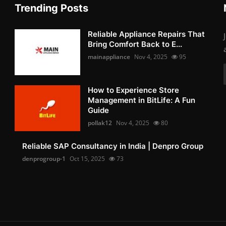
Trending Posts
Reliable Appliance Repairs That
Bring Comfort Back to E...
mainappliance
Nov 4, 2025
95
How to Experience Store
Management in BitLife: A Fun
Guide
pollak12
Nov 4, 2025
80
Reliable SAP Consultancy in India | Denpro Group
denprogroup-1
Oct 15, 2025
73