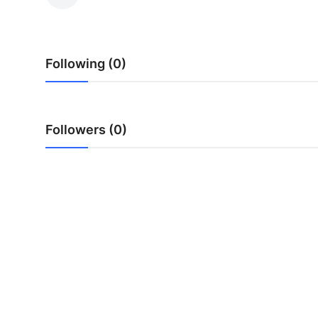
Health
Guest Posting
Following (0)
Advertise with US
Crypto
Followers (0)
Business
Finance
Tech
Real Estate
General