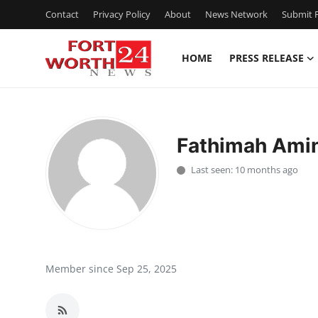
Contact
Privacy Policy
About
News Network
Submit P
HOME
PRESS RELEASE
Home
Contact
Fathimah Ami
Press Release
Last seen: 10 months ago
Privacy Policy
About
News Network
Member since Sep 25, 2025
Submit Press Release