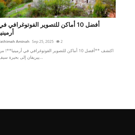
أفضل 10 أماكن للتصوير الفوتوغرافي في
أرمينيا
Fathimah Aminah
Sep 25, 2025
2
اكتشف **أفضل 10 أماكن للتصوير الفوتوغرافي في أرمينيا**! م
ييريفان إلى بحيرة سيف...