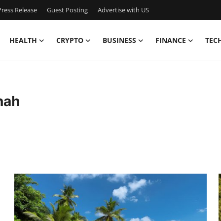
ress Release
Guest Posting
Advertise with US
HEALTH
CRYPTO
BUSINESS
FINANCE
TEC
nah