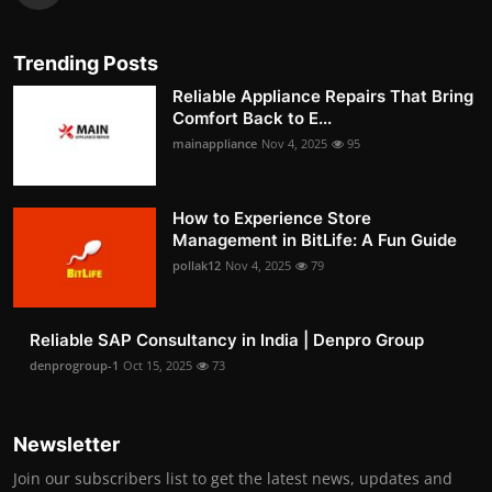
Trending Posts
Reliable Appliance Repairs That Bring
Comfort Back to E...
mainappliance
Nov 4, 2025
95
How to Experience Store
Management in BitLife: A Fun Guide
pollak12
Nov 4, 2025
79
Reliable SAP Consultancy in India | Denpro Group
denprogroup-1
Oct 15, 2025
73
Newsletter
Join our subscribers list to get the latest news, updates and