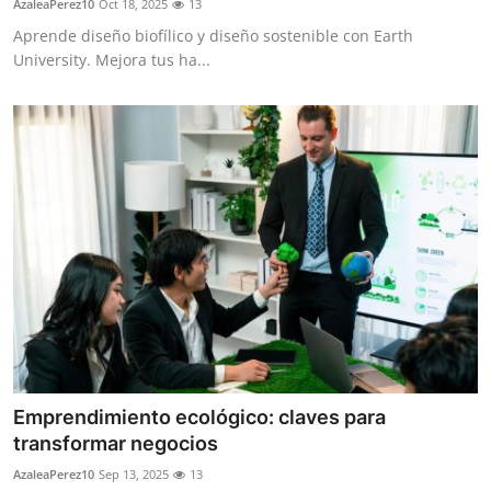
AzaleaPerez10
Oct 18, 2025
13
Aprende diseño biofílico y diseño sostenible con Earth
University. Mejora tus ha...
Emprendimiento ecológico: claves para
transformar negocios
AzaleaPerez10
Sep 13, 2025
13