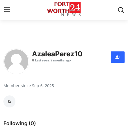
Home
Contact
AzaleaPerez10
Last seen: 9 months ago
Press Release
Privacy Policy
Member since Sep 6, 2025
About
News Network
Submit Press Release
Following (0)