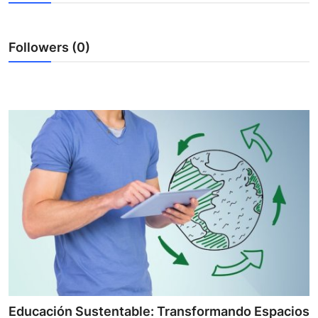
Health
Followers (0)
Guest Posting
Advertise with US
Crypto
Business
Finance
Tech
Real Estate
General
Educación Sustentable: Transformando Espacios